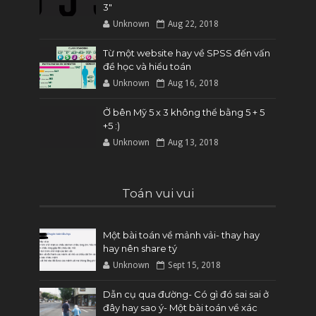
3"
Unknown
Aug 22, 2018
Từ một website hay về SPSS đến vấn
đề học và hiểu toán
Unknown
Aug 16, 2018
Ở bên Mỹ 5 x 3 không thể bằng 5 + 5
+5 :)
Unknown
Aug 13, 2018
Toán vui vui
Một bài toán về mảnh vải- thay hay
hay nên share tý
Unknown
Sept 15, 2018
Dẫn cụ qua đường- Có gì đó sai sai ở
đây hay sao ý- Một bài toán về xác