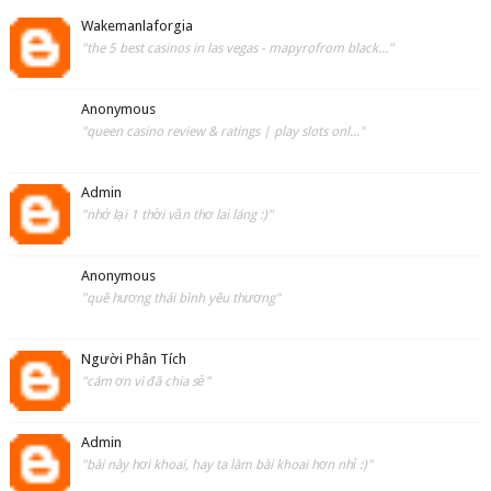
Wakemanlaforgia
"the 5 best casinos in las vegas - mapyrofrom black..."
Anonymous
"queen casino review & ratings | play slots onl..."
Admin
"nhớ lại 1 thời văn thơ lai láng :)"
Anonymous
"quê hương thái bình yêu thương"
Người Phân Tích
"cám ơn vì đã chia sẻ"
Admin
"bài này hơi khoai, hay ta làm bài khoai hơn nhỉ :)"