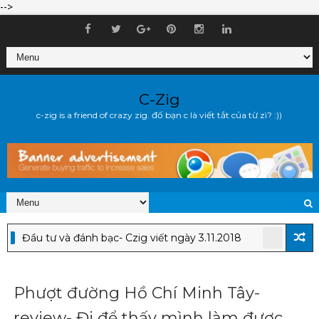
-->
C-Zig
c-zig is a friend of crazy zig. đố bạn c là viết tắt của từ zì? :))
ầu tư và đánh bạc- Czig viết ngày 3.11.2018
CẬP NHẬT
Phượt đường Hồ Chí Minh Tây-
review- Đi để thấy mình làm được