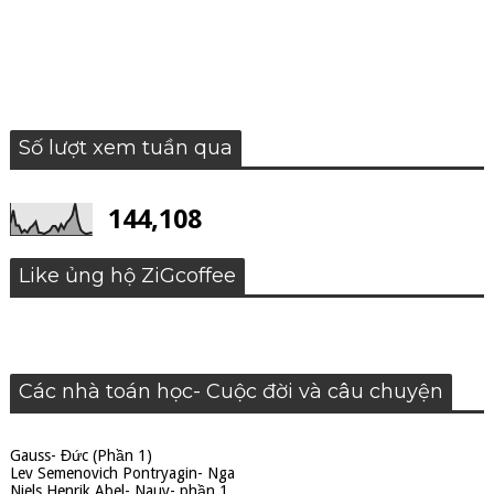
Số lượt xem tuần qua
144,108
Like ủng hộ ZiGcoffee
Các nhà toán học- Cuộc đời và câu chuyện
Gauss- Đức (Phần 1)
Lev Semenovich Pontryagin- Nga
Niels Henrik Abel- Nauy- phần 1