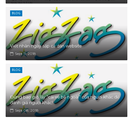
BLOG
Viết nhân ngày sập cả dàn website
Sept 11, 2018
BLOG
Đừng bao giờ lấy “cái vẻ bề ngoài” của người khác để
đánh giá người khác!
Sept 08, 2018