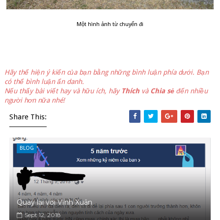
Một hình ảnh từ chuyến đi
Hãy thể hiện ý kiến của bạn bằng những bình luận phía dưới. Bạn
có thể bình luận ẩn danh.
Nếu thấy bài viết hay và hữu ích, hãy
Thích
và
Chia sẻ
đến nhiều
người hơn nữa nhé!
Share This:
BLOG
Quay lại với Vĩnh Xuân
Sept 12, 2018