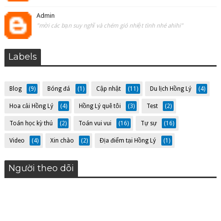
Admin
"mời các bạn suy nghĩ và chém gió nhiệt tình nhé ahihi"
Labels
Blog
(9)
Bóng đá
(1)
Cập nhật
(11)
Du lịch Hồng Lý
(4)
Hoa cải Hồng Lý
(4)
Hồng Lý quê tôi
(3)
Test
(2)
Toán học kỳ thú
(2)
Toán vui vui
(16)
Tự sự
(16)
Video
(4)
Xin chào
(2)
Địa điểm tại Hồng Lý
(1)
Người theo dõi