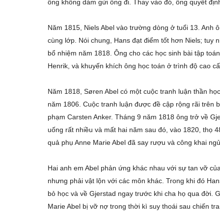
ông không dám gửi ông đi. Thay vào đó, ông quyết định 
Năm 1815, Niels Abel vào trường dòng ở tuổi 13. Anh 
cùng lớp. Nói chung, Hans đạt điểm tốt hơn Niels; tuy
bổ nhiệm năm 1818. Ông cho các học sinh bài tập toán
Henrik, và khuyến khích ông học toán ở trình độ cao c
Năm 1818, Søren Abel có một cuộc tranh luận thần học
năm 1806. Cuộc tranh luận được đề cập rộng rãi trên bá
phạm Carsten Anker. Tháng 9 năm 1818 ông trở về Gjer
uống rất nhiều và mất hai năm sau đó, vào 1820, thọ 4
quả phụ Anne Marie Abel đã say rượu và công khai ngủ 
Hai anh em Abel phản ứng khác nhau với sự tan vỡ của g
nhưng phải vật lộn với các môn khác. Trong khi đó Ha
bỏ học và về Gjerstad ngay trước khi cha họ qua đời. 
Marie Abel bị vỡ nợ trong thời kì suy thoái sau chiến 