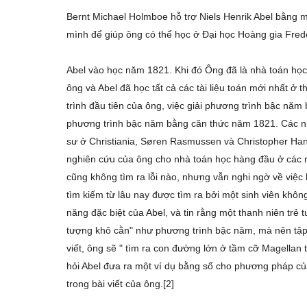
Bernt Michael Holmboe hỗ trợ Niels Henrik Abel bằng m
mình để giúp ông có thể học ở Đại học Hoàng gia Frede
Abel vào học năm 1821. Khi đó Ông đã là nhà toán học
ông và Abel đã học tất cả các tài liệu toán mới nhất ở
trình đầu tiên của ông, việc giải phương trình bậc năm 
phương trình bậc năm bằng căn thức năm 1821. Các nhà
sư ở Christiania, Søren Rasmussen và Christopher Hans
nghiên cứu của ông cho nhà toán học hàng đầu ở các
cũng không tìm ra lỗi nào, nhưng vẫn nghi ngờ về việc 
tìm kiếm từ lâu nay được tìm ra bởi một sinh viên khôn
năng đặc biệt của Abel, và tin rằng một thanh niên trẻ 
tượng khô cằn" như phương trình bậc năm, mà nên tập tr
viết, ông sẽ " tìm ra con đường lớn ở tầm cỡ Magellan 
hỏi Abel đưa ra một ví dụ bằng số cho phương pháp của 
trong bài viết của ông.[2]