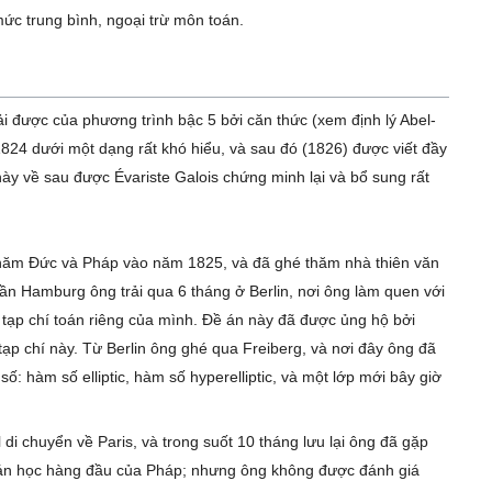
ức trung bình, ngoại trừ môn toán.
ải được của phương trình bậc 5 bởi căn thức (xem định lý Abel-
824 dưới một dạng rất khó hiểu, và sau đó (1826) được viết đầy
 này về sau được Évariste Galois chứng minh lại và bổ sung rất
thăm Đức và Pháp vào năm 1825, và đã ghé thăm nhà thiên văn
ần Hamburg ông trải qua 6 tháng ở Berlin, nơi ông làm quen với
 tạp chí toán riêng của mình. Đề án này đã được ủng hộ bởi
ạp chí này. Từ Berlin ông ghé qua Freiberg, và nơi đây ông đã
ố: hàm số elliptic, hàm số hyperelliptic, và một lớp mới bây giờ
i chuyển về Paris, và trong suốt 10 tháng lưu lại ông đã gặp
oán học hàng đầu của Pháp; nhưng ông không được đánh giá