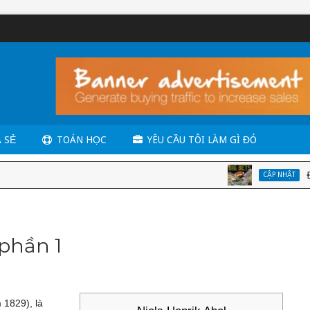
 SẺ
TOÁN HỌC
YÊU CẦU TÔI LÀM GÌ ĐÓ
Đầu tư 
CẬP NHẬT
 phần 1
1829), là