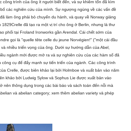
c công trình của ông ít người biết đến, và sự khiêm tốn đã kìm
 bố các nghiên cứu của mình. Sự ngượng ngùng về các vấn đề
g đã làm ông phải bỏ chuyến du hành, và quay về Norway giảng
1829Crelle đã tạo ra một vị trí cho ông ở Berlin, nhưng lá thư
lao phổi tại Froland Ironworks gần Arendal. Cái chết sớm của
dre gọi là "quelle tête celle du jeune Norvégien!" ("một cái đầu
g và nhiều triển vọng của ông. Dưới sự hướng dẫn của Abel,
 nhiều ngành mới được mở ra và sự nghiên cứu của các hàm số đã
u công cụ để đẩy mạnh sự tiến triển của ngành. Các công trình
 của Crelle, được biên khảo lại bởi Holmboe và xuất bản vào năm
ên khảo bởi Ludwig Sylow và Sophus Lie được xuất bản vào
trở nên thông dụng trong các bài báo và sách toán đến nỗi mà
elian và abelian category; xem thêm abelian variety và phép