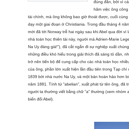
đúng đắn, bởi vì cá
hãm việc ông công
tài chính, mà ông không bao giờ thoát được, cuối cùn
dạy một giai đoạn ở Christiania. Trong đầu tháng 4 năm 
mời đã tới Norway trễ hai ngày sau khi Abel qua đời vì 
nhà toán học thiên tài này, người mà Adrien-Marie Legen
Na Uy đáng giá!"), đã cắt ngắn đi sự nghiệp xuất chún
những điều khó hiểu trong giải thích đã sáng tỏ dần,
trở nên tiến bộ để cung cấp cho các nhà toán học nhiề
của ông, phần lớn xuất hiện lần đầu tiên trong Tạp chí
1839 bởi nhà nước Na Uy, và một bản hoàn hảo hơn bi
năm 1881. Tính từ "abelian", xuất phát từ tên ông, đã 
người ta thường viết bằng chữ "a" thường (xem nhóm ab
biến đổi Abel).