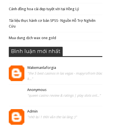
Cánh đồng hoa cải đẹp tuyệt vời tại Hồng Lý
Tài liệu thực hành cơ bản SPSS- Nguồn Hỗ Trợ Nghiên
Cứu
Mua dung dịch wax one gold
Bình luận mới nhất
Wakemanlaforgia
"the 5 best casinos in las vegas - mapyrofrom blac
k..."
Anonymous
"queen casino review & ratings | play slots onl..."
Admin
"nhớ lại 1 thời văn thơ lai láng :)"