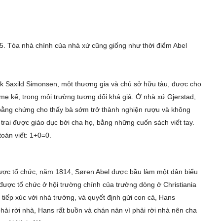
5. Tòa nhà chính của nhà xứ cũng giống như thời điểm Abel
ik Saxild Simonsen, một thương gia và chủ sở hữu tàu, được cho
à mẹ kế, trong môi trường tương đối khá giả. Ở nhà xứ Gjerstad,
ó bằng chứng cho thấy bà sớm trở thành nghiện rượu và không
 trai được giáo dục bởi cha họ, bằng những cuốn sách viết tay.
toán viết: 1+0=0.
được tổ chức, năm 1814, Søren Abel được bầu làm một dân biểu
g được tổ chức ở hội trường chính của trường dòng ở Christiania
 tiếp xúc với nhà trường, và quyết định gửi con cả, Hans
phải rời nhà, Hans rất buồn và chán nản vì phải rời nhà nên cha