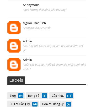
Anonymous
"quê hương thái bình yêu thương"
Người Phân Tích
"cám ơn vì đã chia sẻ"
Admin
"bài này hơi khoai, hay ta làm bài khoai hơn nhỉ
:)"
Admin
"mời các bạn suy nghĩ và chém gió nhiệt tình nhé
ahihi"
Labels
Blog
(9)
Bóng đá
(1)
Cập nhật
(11)
Du lịch Hồng Lý
(4)
Hoa cải Hồng Lý
(4)