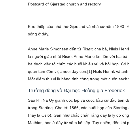
Postcard of Gjerstad church and rectory.
Bưu thiếp của nhà thờ Gjerstad và nhà xứ năm 1890–9
sống ở đây.
Anne Marie Simonsen đến từ Risør; cha bà, Niels Henr
là người giàu nhất Risør. Anne Marie lớn lên với hai b
bà thích việc tổ chức các buổi khiêu vũ và hội họp. C
quan tâm đến việc nuôi dạy con.[1] Niels Henrik và anh
Một điểm thú vị là bảng tính cộng trong một cuốn sách 
Trường dòng và Đại học Hoàng gia Frederick
Sau khi Na Uy giành độc lập và cuộc bầu cử đầu tiên 
trong Storting. Cho tới 1866, các buổi họp của Stortin
(nay là Oslo). Gần như chắc chắn rằng đây là lý do ông
Mathias, học ở đây từ năm kế tiếp. Tuy nhiên, đến khi 