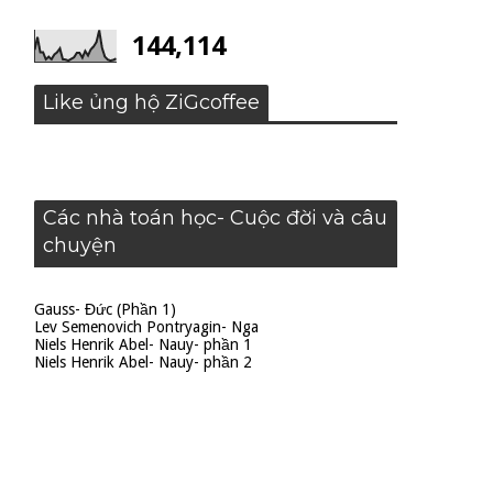
144,114
Like ủng hộ ZiGcoffee
Các nhà toán học- Cuộc đời và câu
chuyện
Gauss- Đức (Phần 1)
Lev Semenovich Pontryagin- Nga
Niels Henrik Abel- Nauy- phần 1
Niels Henrik Abel- Nauy- phần 2