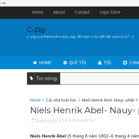
-->
Home
About
Contact
Lopa Store
C-Zig
c-zig is a friend of crazy zig. đố bạn c là viết tắt của từ zì? :))
HOME
QUÊ TÔI
TÔI
CHIA
Tin nóng
Home
Các nhà toán học
Niels Henrik Abel- Nauy- phần 1
Niels Henrik Abel- Nauy-
8 years ago
Các nhà toán học
Niels Henrik Abel
(5 tháng 8 năm 1802–6 tháng 4 năm 