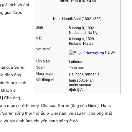
Niels Henrik Abel
giải tích và đại
ng giải được
Niels Henrik Abel (1802-1829)
Sinh
5 tháng 8, 1802
Nedstrand, Na Uy
Mất
6 tháng 4, 1829
Froland, Na Uy
Nơi cư trú
Na Uy
Tôn giáo
Lutheran
 hai của Søren
Ngành
Toán học
Alma mater
Đại học Christiania
ia đình ông
Nổi tiếng vì
hàm số Abelian
ls Henrik sinh
nhóm Abelian
à khách ở
định lý Abel
1] Cha ông,
 làm mục sư ở Finnøy. Cha của Søren (ông của Niels), Hans
. Søren sống thời thơ ấu ở Gjerstad, và sau khi cha ông mất
 và gia đình ông chuyển sang sống ở đó.