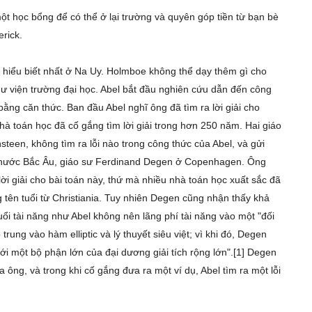
ột học bổng để có thể ở lại trường và quyên góp tiền từ bạn bè
rick.
 hiểu biết nhất ở Na Uy. Holmboe không thể dạy thêm gì cho
 thư viện trường đại học. Abel bắt đầu nghiên cứu dẫn đến công
bằng căn thức. Ban đầu Abel nghĩ ông đã tìm ra lời giải cho
 toán học đã cố gắng tìm lời giải trong hơn 250 năm. Hai giáo
teen, không tìm ra lỗi nào trong công thức của Abel, và gửi
 nước Bắc Âu, giáo sư Ferdinand Degen ở Copenhagen. Ông
lời giải cho bài toán này, thứ mà nhiều nhà toán học xuất sắc đã
g tên tuổi từ Christiania. Tuy nhiên Degen cũng nhận thấy khả
tuổi tài năng như Abel không nên lãng phí tài năng vào một "đối
ung vào hàm elliptic và lý thuyết siêu việt; vì khi đó, Degen
tới một bộ phận lớn của đại dương giải tích rộng lớn".[1] Degen
ông, và trong khi cố gắng đưa ra một ví dụ, Abel tìm ra một lỗi