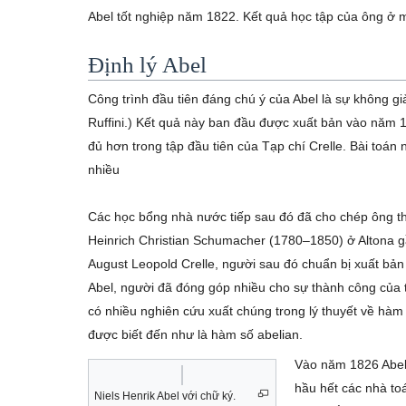
Abel tốt nghiệp năm 1822. Kết quả học tập của ông ở m
Định lý Abel
Công trình đầu tiên đáng chú ý của Abel là sự không gi
Ruffini.) Kết quả này ban đầu được xuất bản vào năm 1
đủ hơn trong tập đầu tiên của Tạp chí Crelle. Bài toán
nhiều
Các học bổng nhà nước tiếp sau đó đã cho chép ông 
Heinrich Christian Schumacher (1780–1850) ở Altona g
August Leopold Crelle, người sau đó chuẩn bị xuất bản
Abel, người đã đóng góp nhiều cho sự thành công của t
có nhiều nghiên cứu xuất chúng trong lý thuyết về hàm s
được biết đến như là hàm số abelian.
Vào năm 1826 Abel d
hầu hết các nhà t
Niels Henrik Abel với chữ ký.