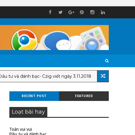
và đánh bạc- Czig viết ngày 3.11.2018
Cách l
CẬP NHẬT
RECENT POST
FEATURED
Loạt bài hay
Toán vui vui
Đầu tư và đánh bạc