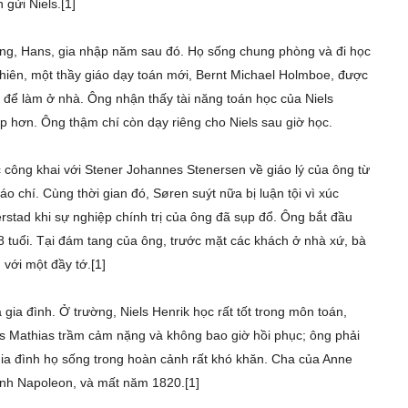
gửi Niels.[1]
ông, Hans, gia nhập năm sau đó. Họ sống chung phòng và đi học
 nhiên, một thầy giáo dạy toán mới, Bernt Michael Holmboe, được
 để làm ở nhà. Ông nhận thấy tài năng toán học của Niels
ấp hơn. Ông thậm chí còn dạy riêng cho Niels sau giờ học.
 công khai với Stener Johannes Stenersen về giáo lý của ông từ
o chí. Cùng thời gian đó, Søren suýt nữa bị luận tội vì xúc
stad khi sự nghiệp chính trị của ông đã sụp đổ. Ông bắt đầu
8 tuổi. Tại đám tang của ông, trước mặt các khách ở nhà xứ, bà
với một đầy tớ.[1]
ia đình. Ở trường, Niels Henrik học rất tốt trong môn toán,
ns Mathias trầm cảm nặng và không bao giờ hồi phục; ông phải
Gia đình họ sống trong hoàn cảnh rất khó khăn. Cha của Anne
tranh Napoleon, và mất năm 1820.[1]