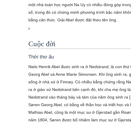
một nhà toán học người Na Uy có nhiều đóng góp trong 
số, trong đó có chứng minh phương trình bậc năm khô
bằng căn thức. Giải Abel được đặt theo tên ông.
Cuộc đời
Thời thơ ấu
Niels Henrik Abel được sinh ra ở Nedstrand, là con thứ
Georg Abel và Anne Marie Simonsen. Khi ông sinh ra, g
sống ở nhà xứ ở Finnøy. Có nhiều bằng chứng rằng Nie
ra ở giáo xứ Nedstrand bên cạnh đó, khi cha mẹ ông l
Nedstrand vào tháng bảy và tám của năm ông sinh ra [
Søren Georg Abel, có bằng về thần học và triết học và
Mathias Abel, cũng là một mục sư ở Gjerstad gần Risør
năm 1804, Søren được bổ nhiệm làm mục sư ở Gjerstad