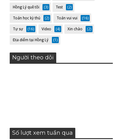
Hồng Lý quê tôi
(3)
Test
(2)
Toán học kỳ thú
(2)
Toán vui vui
(16)
Tự sự
(16)
Video
(4)
Xin chào
(2)
Địa điểm tại Hồng Lý
(1)
Người theo dõi
Số lượt xem tuần qua