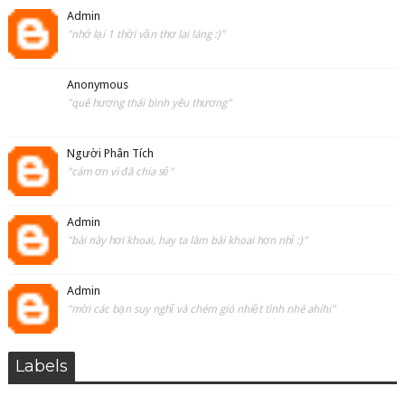
Admin
"nhớ lại 1 thời văn thơ lai láng :)"
Anonymous
"quê hương thái bình yêu thương"
Người Phân Tích
"cám ơn vì đã chia sẻ"
Admin
"bài này hơi khoai, hay ta làm bài khoai hơn nhỉ :)"
Admin
"mời các bạn suy nghĩ và chém gió nhiệt tình nhé ahihi"
Labels