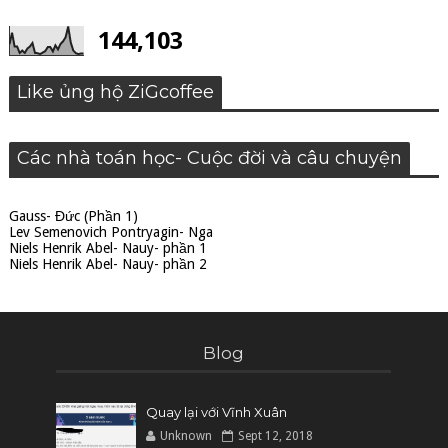
144,103
Like ủng hộ ZiGcoffee
Các nhà toán học- Cuộc đời và câu chuyện
Gauss- Đức (Phần 1)
Lev Semenovich Pontryagin- Nga
Niels Henrik Abel- Nauy- phần 1
Niels Henrik Abel- Nauy- phần 2
Blog
Quay lại với Vĩnh Xuân
Unknown
Sept 12, 2018