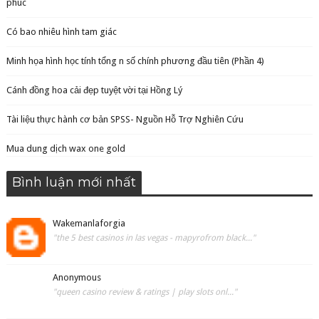
phúc
Có bao nhiêu hình tam giác
Minh họa hình học tính tổng n số chính phương đầu tiên (Phần 4)
Cánh đồng hoa cải đẹp tuyệt vời tại Hồng Lý
Tài liệu thực hành cơ bản SPSS- Nguồn Hỗ Trợ Nghiên Cứu
Mua dung dịch wax one gold
Bình luận mới nhất
Wakemanlaforgia
"the 5 best casinos in las vegas - mapyrofrom black..."
Anonymous
"queen casino review & ratings | play slots onl..."