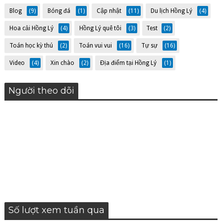
Blog
(9)
Bóng đá
(1)
Cập nhật
(11)
Du lịch Hồng Lý
(4)
Hoa cải Hồng Lý
(4)
Hồng Lý quê tôi
(3)
Test
(2)
Toán học kỳ thú
(2)
Toán vui vui
(16)
Tự sự
(16)
Video
(4)
Xin chào
(2)
Địa điểm tại Hồng Lý
(1)
Người theo dõi
Số lượt xem tuần qua