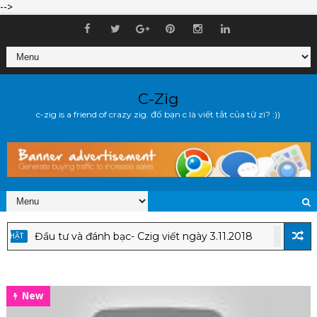
-->
C-Zig
c-zig is a friend of crazy zig. đố bạn c là viết tắt của từ zì? :))
Đầu tư và đánh bạc- Czig viết ngày 3.11.2018
T
CẬP NH
New