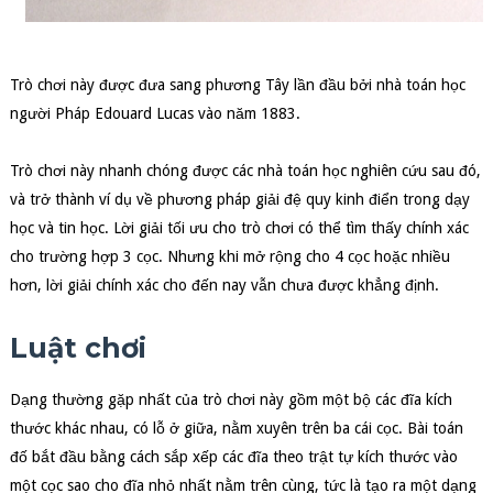
Trò chơi này được đưa sang phương Tây lần đầu bởi nhà toán học
người Pháp Edouard Lucas vào năm 1883.
Trò chơi này nhanh chóng được các nhà toán học nghiên cứu sau đó,
và trở thành ví dụ về phương pháp giải đệ quy kinh điển trong dạy
học và tin học. Lời giải tối ưu cho trò chơi có thể tìm thấy chính xác
cho trường hợp 3 cọc. Nhưng khi mở rộng cho 4 cọc hoặc nhiều
hơn, lời giải chính xác cho đến nay vẫn chưa được khẳng định.
Luật chơi
Dạng thường gặp nhất của trò chơi này gồm một bộ các đĩa kích
thước khác nhau, có lỗ ở giữa, nằm xuyên trên ba cái cọc. Bài toán
đố bắt đầu bằng cách sắp xếp các đĩa theo trật tự kích thước vào
một cọc sao cho đĩa nhỏ nhất nằm trên cùng, tức là tạo ra một dạng