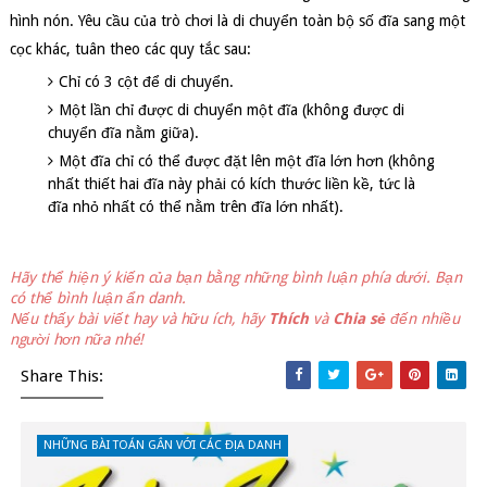
hình nón. Yêu cầu của trò chơi là di chuyển toàn bộ số đĩa sang một
cọc khác, tuân theo các quy tắc sau:
Chỉ có 3 cột để di chuyển.
Một lần chỉ được di chuyển một đĩa (không được di
chuyển đĩa nằm giữa).
Một đĩa chỉ có thể được đặt lên một đĩa lớn hơn (không
nhất thiết hai đĩa này phải có kích thước liền kề, tức là
đĩa nhỏ nhất có thể nằm trên đĩa lớn nhất).
Hãy thể hiện ý kiến của bạn bằng những bình luận phía dưới. Bạn
có thể bình luận ẩn danh.
Nếu thấy bài viết hay và hữu ích, hãy
Thích
và
Chia sẻ
đến nhiều
người hơn nữa nhé!
Share This:
NHỮNG BÀI TOÁN GẮN VỚI CÁC ĐỊA DANH