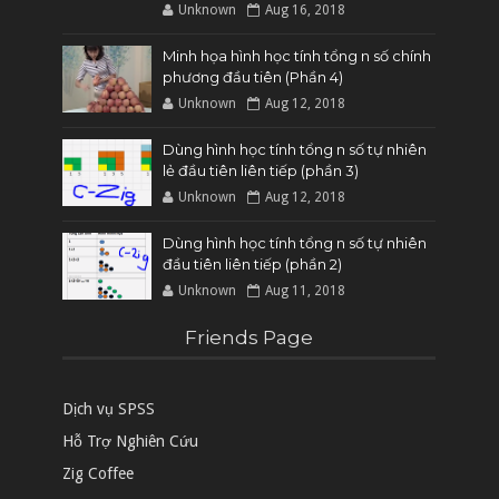
Unknown
Aug 16, 2018
Minh họa hình học tính tổng n số chính
phương đầu tiên (Phần 4)
Unknown
Aug 12, 2018
Dùng hình học tính tổng n số tự nhiên
lẻ đầu tiên liên tiếp (phần 3)
Unknown
Aug 12, 2018
Dùng hình học tính tổng n số tự nhiên
đầu tiên liên tiếp (phần 2)
Unknown
Aug 11, 2018
Friends Page
Dịch vụ SPSS
Hỗ Trợ Nghiên Cứu
Zig Coffee