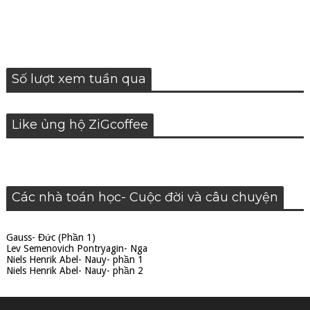
Số lượt xem tuần qua
Like ủng hộ ZiGcoffee
Các nhà toán học- Cuộc đời và câu chuyện
Gauss- Đức (Phần 1)
Lev Semenovich Pontryagin- Nga
Niels Henrik Abel- Nauy- phần 1
Niels Henrik Abel- Nauy- phần 2