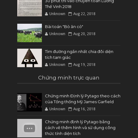
30 phút thi vào chuyên toán Lương
Thế Vinh 2018
Unknown
Aug 22, 2018
Bài toán "Bò ăn cỏ"
Unknown
Aug 20, 2018
Tìm đường ngắn nhất chia đôi diện
tích tam giác
Unknown
Aug 19, 2018
Chứng minh trực quan
Chứng minh Định lý Pytago theo cách
của Tổng thống Mỹ James Garfield
Unknown
Aug 16, 2018
Chứng minh định lý Pytago bằng
cách vẽ thêm hình và sử dụng công
thức tính diện tích