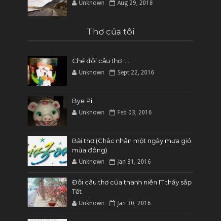
Unknown
Aug 29, 2018
Thơ của tôi
Chế đôi câu thơ .....
Unknown
Sept 22, 2016
Bye Pi!
Unknown
Feb 03, 2016
Bài thơ (Chắc nhân một ngày mưa gió
mùa đông)
Unknown
Jan 31, 2016
Đôi câu thơ của thanh niên IT thấy sắp
Tết
Unknown
Jan 30, 2016