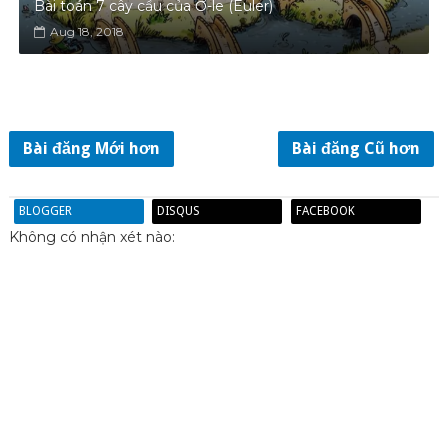
Bài toán 7 cây cầu của Ơ-le (Euler)
Aug 18, 2018
Bài đăng Mới hơn
Bài đăng Cũ hơn
BLOGGER
DISQUS
FACEBOOK
Không có nhận xét nào: