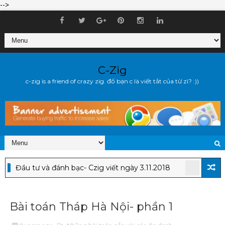
-->
C-Zig
c-zig is a friend of crazy zig. đố bạn c là viết tắt của từ zì? :))
ầu tư và đánh bạc- Czig viết ngày 3.11.2018
CẬP NHẬT
Bài toán Tháp Hà Nội- phần 1