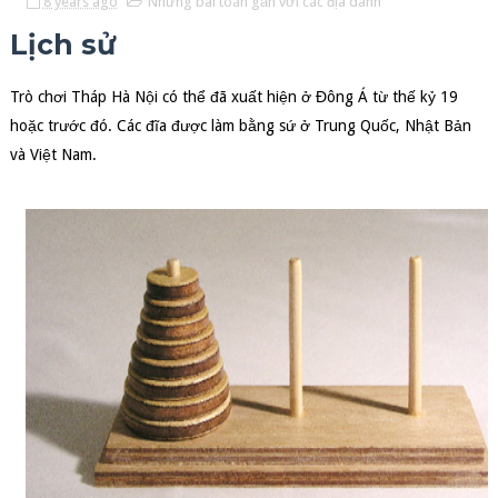
8 years ago
Những bài toán gắn với các địa danh
Lịch sử
Trò chơi Tháp Hà Nội có thể đã xuất hiện ở Đông Á từ thế kỷ 19
hoặc trước đó. Các đĩa được làm bằng sứ ở Trung Quốc, Nhật Bản
và Việt Nam.